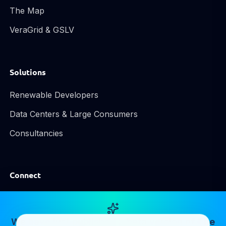
The Map
VeraGrid & GSLV
Solutions
Renewable Developers
Data Centers & Large Consumers
Consultancies
Connect
LinkedIn
Email Us
We have just published a beta version of
The